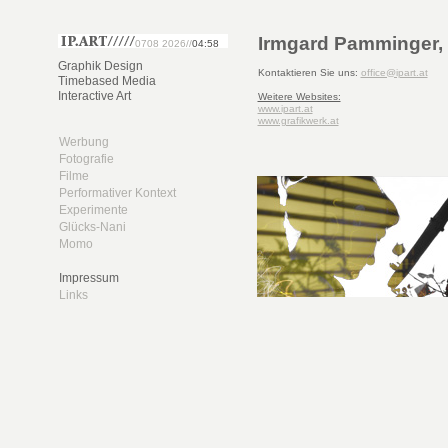
Irmgard Pamminger,
0708 2026//
04:58
Graphik Design
Kontaktieren Sie uns:
office@ipart.at
Timebased Media
Interactive Art
Weitere Websites:
www.ipart.at
www.grafikwerk.at
Werbung
Fotografie
Filme
Performativer Kontext
Experimente
Glücks-Nani
Momo
Impressum
Links